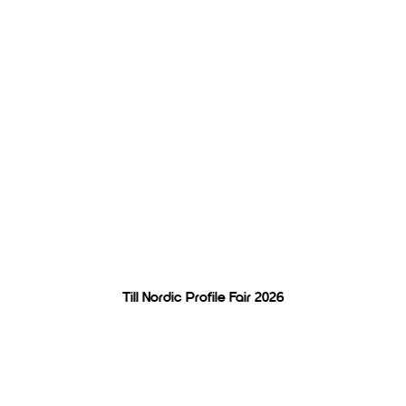
Tillsammans utvecklar vi
produktmediabranschen
Till Nordic Profile Fair 2026