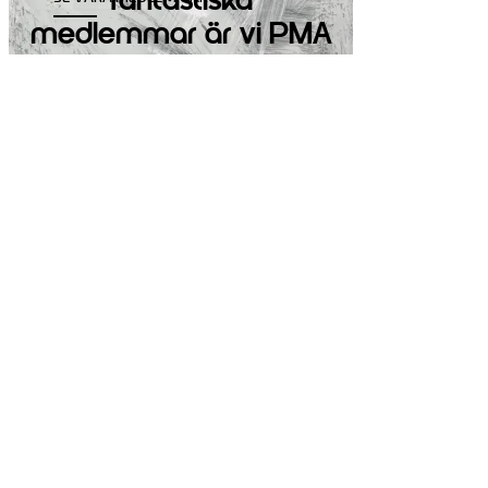
fantastiska
medlemmar
är vi PMA