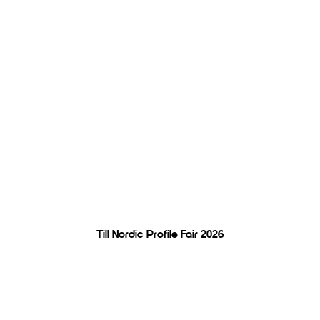
Tillsammans utvecklar vi
produktmediabranschen
Till Nordic Profile Fair 2026