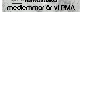
fantastiska
medlemmar
är vi PMA