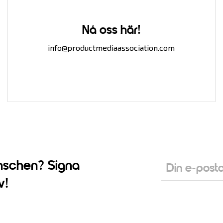
Nå oss här!
info@productmediaassociation.com
nschen? Signa
v!