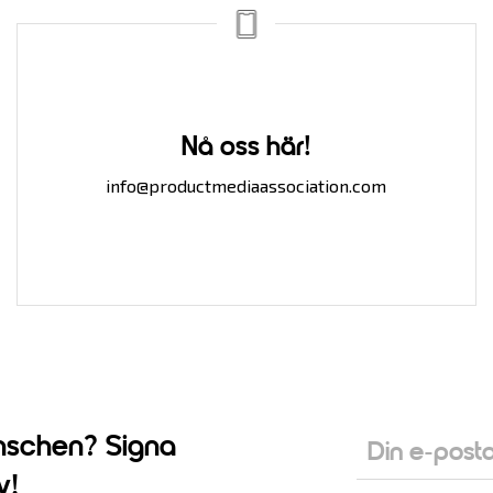
Nå oss här!
info@productmediaassociation.com
nschen? Signa
v!