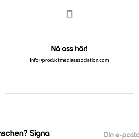
Nå oss här!
info@productmediaassociation.com
nschen? Signa